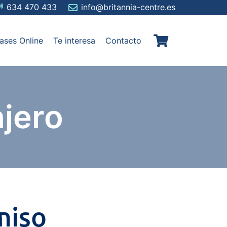
634 470 433
info@britannia-centre.es
ases Online
Te interesa
Contacto
njero
miso