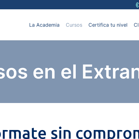
La Academia
Cursos
Certifica tu nivel
Cl
os en el Extra
órmate sin compro