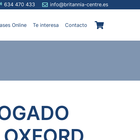
634 470 433
info@britannia-centre.es
ases Online
Te interesa
Contacto
LOGADO
E OXFORD